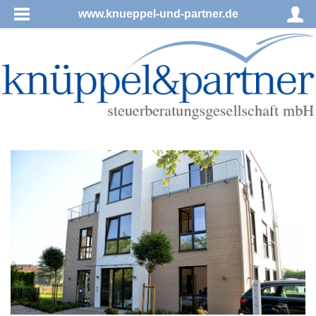
www.knueppel-und-partner.de