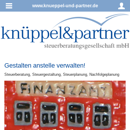
www.knueppel-und-partner.de
Gestalten anstelle verwalten!
Steu­er­be­ra­tung, Steu­er­ge­stal­tung, Steu­er­pla­nung, Nachfolgeplanung