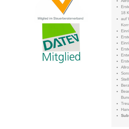
Allr
Erst
18 
auf 
Kor
Einr
Erst
Einr
Erst
Entw
Erst
Allr
Sons
Stel
Ber
Bear
Bun
Treu
Hand
Sub