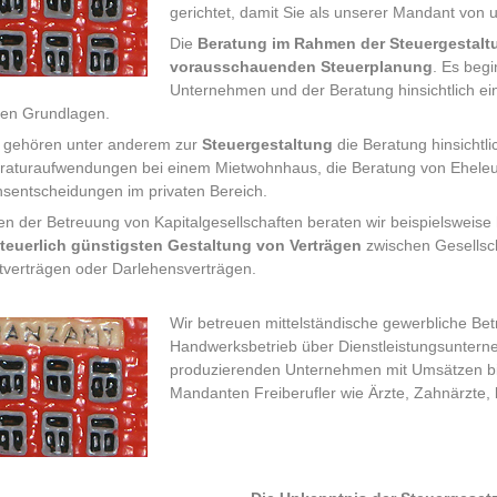
gerichtet, damit Sie als unserer Mandant von 
Die
Beratung im Rahmen der Steuergestalt
vorausschauenden Steuerplanung
. Es begi
Unternehmen und der Beratung hinsichtlich e
hen Grundlagen.
n gehören unter anderem zur
Steuergestaltung
die Beratung hinsichtl
raturaufwendungen bei einem Mietwohnhaus, die Beratung von Eheleut
onsentscheidungen im privaten Bereich.
 der Betreuung von Kapitalgesellschaften beraten wir beispielsweise 
teuerlich günstigsten Gestaltung von Verträgen
zwischen Gesellsch
tverträgen oder Darlehensverträgen.
Wir betreuen mittelständische gewerbliche Be
Handwerksbetrieb über Dienstleistungsuntern
produzierenden Unternehmen mit Umsätzen bis
Mandanten Freiberufler wie Ärzte, Zahnärzte, 