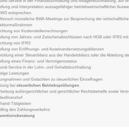
ound-Service in der Finanzbuchhaltung und Anlagenbuchhaltung, auf W
ellung und Interpretation aussagefähiger betriebswirtschaftlicher Aus
KWG entsprechen.
Wunsch monatliche BWA-Meetings zur Besprechung der wirtschaftliche
rekturmaßnahmen
ichtung von Kostenstellenrechnungen
ellung von Jahres- und Zwischenabschlüssen nach HGB oder IFRS mit E
ichtung von IFRS
ellung von Eröffnungs- und Auseinandersetzungsbilanzen
icklung einer Steuerbilanz aus der Handelsbilanz oder die Ableitung 
ellung eines Finanz- und Vermögensstatus
ound-Service in der Lohn- und Gehaltsbuchhaltung
tige Leistungen
lungnahmen und Gutachten zu steuerlichen Einzelfragen
atung bei
steuerlichen Betriebsprüfungen
beitung außergerichtlicher und gerichtlicher Rechtsbehelfe sowie Ver
desfinanzhof
hand-Tätigkeiten
ling des Zahlungsverkehrs
ventionsberatung