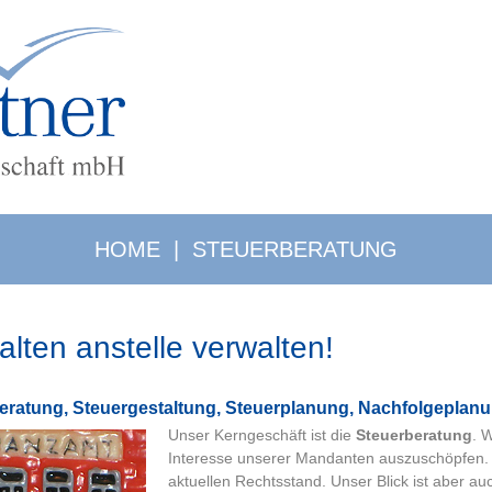
HOME
|
STEUERBERATUNG
alten anstelle verwalten!
be­ra­tung, Steu­er­ge­stal­tung, Steu­er­pla­nung, Nachfolgeplan
Unser Kerngeschäft ist die
Steuerberatung
. 
Interesse unserer Mandanten auszuschöpfen.
aktuellen Rechtsstand. Unser Blick ist aber a