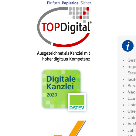
Gest
rege
Steu
lau
Bera
Nac
Lau
Unte
Übe
Unte
Ausf
Jah