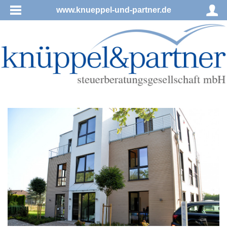
www.knueppel-und-partner.de