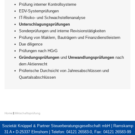
Prüfung interner Kontrollsysteme
EDV-Systemprüfungen
IT-Risiko- und Schwachstellenanalyse
Unterschlagungsprüfungen
Sonderprüfungen und interne Revisionstätigkeiten
Prüfung von Maklern, Bauträgern und Finanzdienstleistern
Due diligence
Prüfungen nach HGrG
Gründungsprüfungen
und
Umwandlungsprüfungen
nach
dem Aktienrecht
Prüferische Durchsicht von Jahresabschlüssen und
Quartalsabschlüssen
Home
1
Wirtschaftsprüfung
Sozietät Knüppel & Partner Steuerberatungsgesellschaft mbH | Ramskamp
31 A • D-25337 Elmshorn | Telefon: 04121 26583-0, Fax: 04121 26583-99