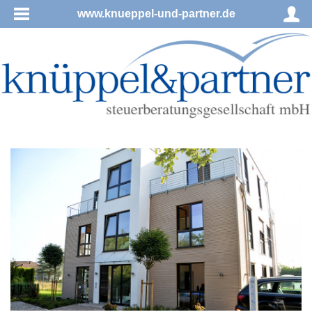
www.knueppel-und-partner.de