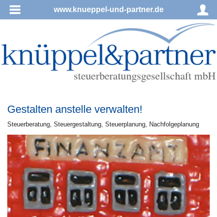
www.knueppel-und-partner.de
Gestalten anstelle verwalten!
Steu­er­be­ra­tung, Steu­er­ge­stal­tung, Steu­er­pla­nung, Nachfolgeplanung